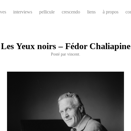
ives
interviews
pellicule
crescendo
liens
à propos
co
Les Yeux noirs – Fédor Chaliapine
Posté par
vincent.