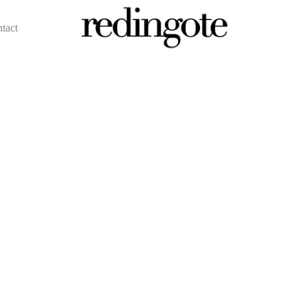
ntact
redingote.