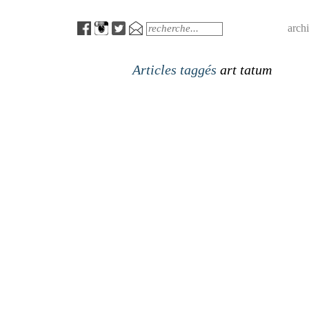
Menu
Search
arch
Articles taggés
art tatum