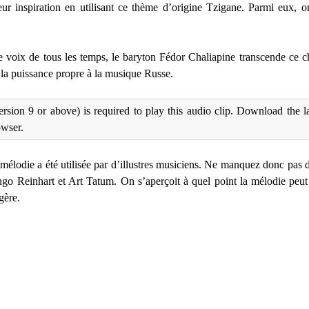
leur inspiration en utilisant ce thème d’origine Tzigane. Parmi eux
lle voix de tous les temps, le baryton Fédor Chaliapine transcende ce ch
 la puissance propre à la musique Russe.
rsion 9 or above) is required to play this audio clip. Download the l
owser.
a mélodie a été utilisée par d’illustres musiciens. Ne manquez donc pas d
o Reinhart et Art Tatum. On s’aperçoit à quel point la mélodie peut ê
gère.