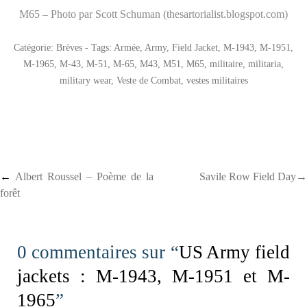
M65 – Photo par Scott Schuman (thesartorialist.blogspot.com)
Catégorie:
Brèves
- Tags:
Armée
,
Army
,
Field Jacket
,
M-1943
,
M-1951
,
M-1965
,
M-43
,
M-51
,
M-65
,
M43
,
M51
,
M65
,
militaire
,
militaria
,
military wear
,
Veste de Combat
,
vestes militaires
Post navigation
←
Albert Roussel – Poème de la
Savile Row Field Day→
forêt
0 commentaires sur “
US Army field
jackets : M-1943, M-1951 et M-
1965
”