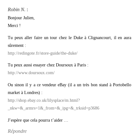
Robin N.
:
Bonjour Julien,
Merci !
Tu peux aller faire un tour chez le Duke à Clignancourt, il en aura
sûrement :
http://redingote.fr/store-guide/the-duke/
Tu peux aussi essayer chez Doursoux à Paris :
http://www.doursoux.com/
Ou sinon il y a ce vendeur eBay (il a un très bon stand à Portobello
market à Londres) :
http://shop.ebay.co.uk/lilysplace/m.html?
_nkw=&_armrs=1&_from=&_ipg=&_trksid=p3686
J’espère que cela pourra t’aider …
Répondre