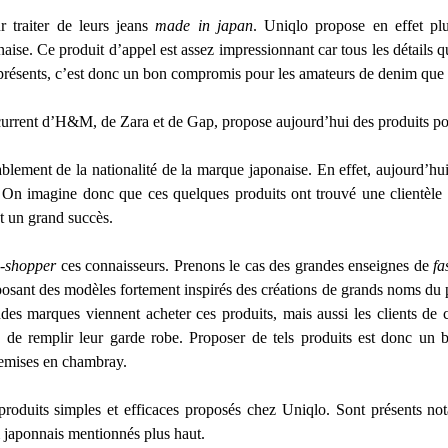
 traiter de leurs jeans
made in japan
. Uniqlo propose en effet pl
aise. Ce produit d’appel est assez impressionnant car tous les détails 
présents, c’est donc un bon compromis pour les amateurs de denim que l
rent d’H&M, de Zara et de Gap, propose aujourd’hui des produits poin
blement de la nationalité de la marque japonaise. En effet, aujourd’hu
On imagine donc que ces quelques produits ont trouvé une clientèle a
t un grand succès.
s-shopper
ces connaisseurs. Prenons le cas des grandes enseignes de
fa
proposant des modèles fortement inspirés des créations de grands noms du
des marques viennent acheter ces produits, mais aussi les clients de
 de remplir leur garde robe. Proposer de tels produits est donc un 
hemises en chambray.
roduits simples et efficaces proposés chez Uniqlo. Sont présents 
m japonnais mentionnés plus haut.