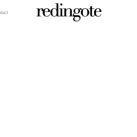
ntact
redingote.