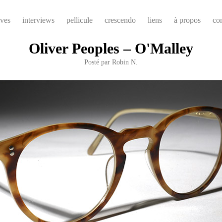
ives
interviews
pellicule
crescendo
liens
à propos
co
Oliver Peoples – O'Malley
Posté par
Robin N.