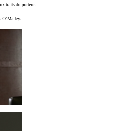
x traits du porteur.
es O’Malley.