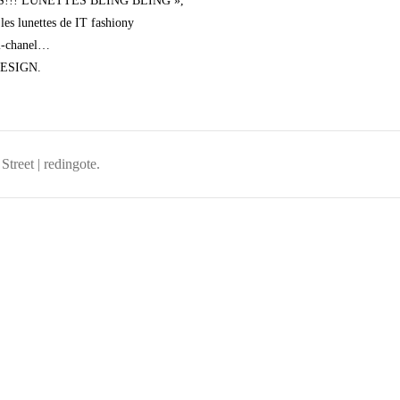
« CES!!! LUNETTES BLING BLING »,
les lunettes de IT fashiony
l-chanel…
 DESIGN.
treet | redingote.