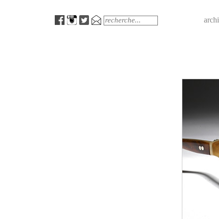
Menu
Search
arch