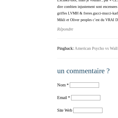
Excusez-moi, mais je voulais , par 
dire combien injustement sont encensees 
griffes LVMH & freres.gucci-mucci-kar
Mikli et Oliver peoples c’est du VRAI
Répondre
Pingback:
American Psycho vs Wall S
un commentaire ?
Nom
*
Email
*
Site Web