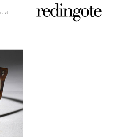
ntact
redingote.