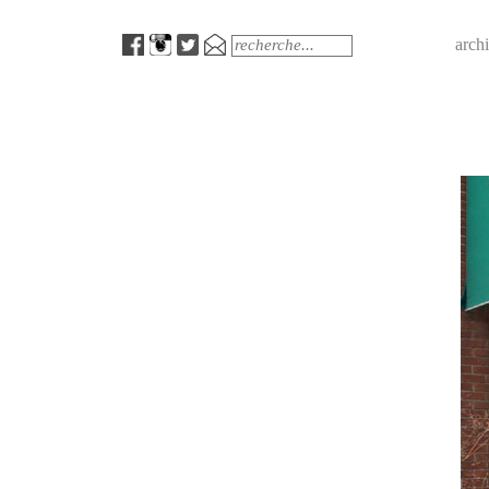
Menu
Search
arch