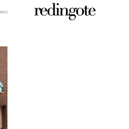
ntact
redingote.