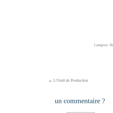
Catégorie:
Br
Post navigation
←
L'Outil de Production
un commentaire ?