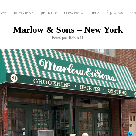
ives
interviews
pellicule
crescendo
liens
à propos
co
Marlow & Sons – New York
Posté par
Robin H.