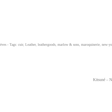
èves
- Tags:
cuir
,
Leather
,
leathergoods
,
marlow & sons
,
maroquinerie
,
new-yo
Kitsuné – N