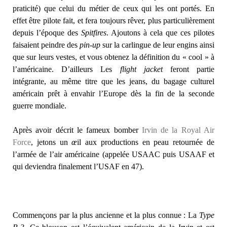
praticité) que celui du métier de ceux qui les ont portés. En
effet être pilote fait, et fera toujours rêver, plus particulièrement
depuis l’époque des
Spitfires
. Ajoutons à cela que ces pilotes
faisaient peindre des
pin-up
sur la carlingue de leur engins ainsi
que sur leurs vestes, et vous obtenez la définition du « cool » à
l’américaine. D’ailleurs Les
flight jacket
feront partie
intégrante, au même titre que les jeans, du bagage culturel
américain prêt à envahir l’Europe dès la fin de la seconde
guerre mondiale.
Après avoir décrit le fameux bomber
Irvin de la Royal Air
Force
, jetons un
œ
il aux productions en peau retournée de
l’armée de l’air américaine (appelée USAAC puis USAAF et
qui deviendra finalement l’USAF en 47).
Commençons par la plus ancienne et la plus connue : La
Type