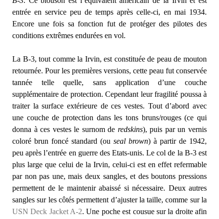
B-3
. Ce blouson est l’équivalent américain de la Irvin et est
entrée en service peu de temps après celle-ci, en mai 1934.
Encore une fois sa fonction fut de protéger des pilotes des
conditions extrêmes endurées en vol.
La B-3, tout comme la Irvin, est constituée de peau de mouton
retournée. Pour les premières versions, cette peau
fut conservée
tannée telle quelle, sans application d’une couche
supplémentaire de protection. Cependant leur fragilité poussa à
traiter la surface extérieure de ces vestes. Tout d’abord avec
une couche de protection dans les tons bruns/rouges (ce qui
donna à ces vestes le surnom de
redskins
), puis par un vernis
coloré brun foncé standard (ou
seal brown
) à partir de 1942,
peu après l’entrée en guerre des Etats-unis. Le col de la B-3 est
plus large que celui de la Irvin, celui-ci est en effet refermable
par non pas une, mais deux sangles, et des boutons pressions
permettent de le maintenir abaissé si nécessaire. Deux autres
sangles sur les côtés permettent d’ajuster la taille, comme sur la
USN Deck Jacket A-2
. Une poche est cousue sur la droite afin