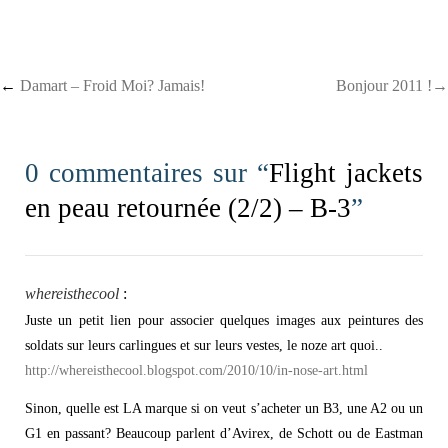
Post navigation
←
Damart – Froid Moi? Jamais!
Bonjour 2011 !→
0 commentaires sur “
Flight jackets
en peau retournée (2/2) – B-3
”
whereisthecool
:
Juste un petit lien pour associer quelques images aux peintures des
soldats sur leurs carlingues et sur leurs vestes, le noze art quoi..
http://whereisthecool.blogspot.com/2010/10/in-nose-art.html
Sinon, quelle est LA marque si on veut s’acheter un B3, une A2 ou un
G1 en passant? Beaucoup parlent d’Avirex, de Schott ou de Eastman