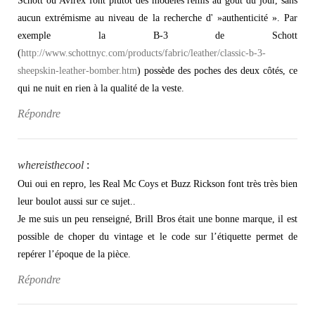
Schott ou Avirex font plutôt des modèles remis au gout du jour, sans
aucun extrémisme au niveau de la recherche d' »authenticité ». Par
exemple la B-3 de Schott
(
http://www.schottnyc.com/products/fabric/leather/classic-b-3-
sheepskin-leather-bomber.htm
) possède des poches des deux côtés, ce
qui ne nuit en rien à la qualité de la veste.
Répondre
whereisthecool
:
Oui oui en repro, les Real Mc Coys et Buzz Rickson font très très bien
leur boulot aussi sur ce sujet..
Je me suis un peu renseigné, Brill Bros était une bonne marque, il est
possible de choper du vintage et le code sur l’étiquette permet de
repérer l’époque de la pièce.
Répondre