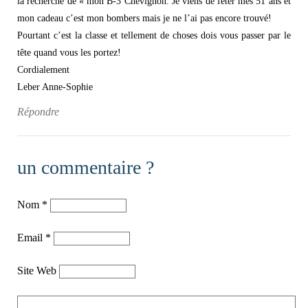
la recherche de « mon B-3 Chevignon. Je viens de fêter mes 51 ans et
mon cadeau c’est mon bombers mais je ne l’ai pas encore trouvé!
Pourtant c’est la classe et tellement de choses dois vous passer par le
tête quand vous les portez!
Cordialement
Leber Anne-Sophie
Répondre
un commentaire ?
Nom
*
Email
*
Site Web