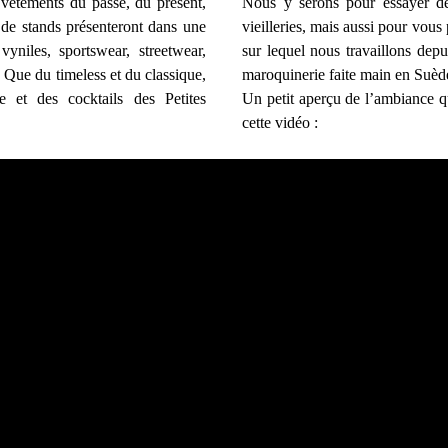
 vêtements du passé, du présent,
Nous y serons pour essayer de
 de stands présenteront dans une
vieilleries, mais aussi pour vous
yniles, sportswear, streetwear,
sur lequel nous travaillons depu
Que du timeless et du classique,
maroquinerie faite main en Suèd
 et des cocktails des Petites
Un petit aperçu de l’ambiance qu
cette vidéo :