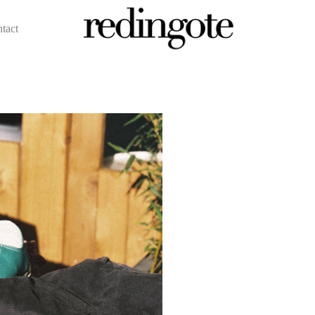
ntact
redingote.