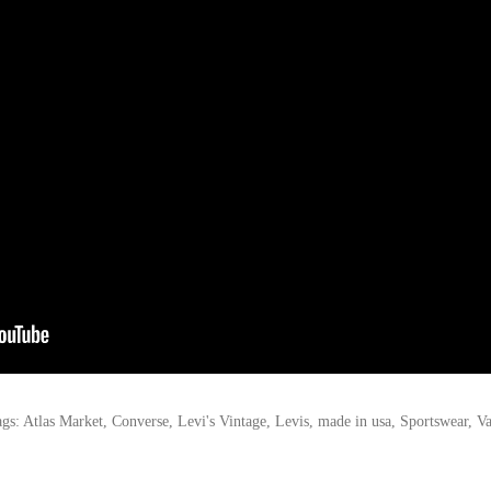
ags:
Atlas Market
,
Converse
,
Levi's Vintage
,
Levis
,
made in usa
,
Sportswear
,
Va