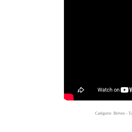
Catégorie:
Brèves
- T