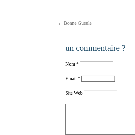
Post navigation
←
Bonne Gueule
un commentaire ?
Nom
*
Email
*
Site Web