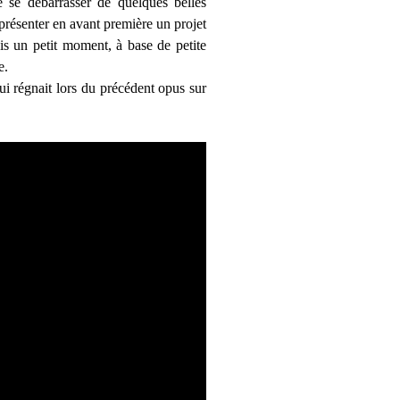
 se débarrasser de quelques belles
 présenter en avant première un projet
is un petit moment, à base de petite
e.
i régnait lors du précédent opus sur