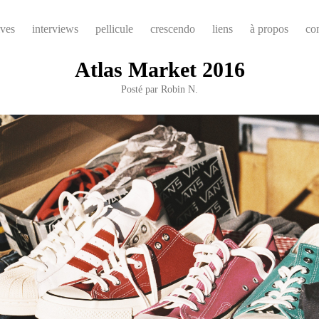
ives
interviews
pellicule
crescendo
liens
à propos
co
Atlas Market 2016
Posté par
Robin N.