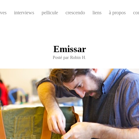
ives
interviews
pellicule
crescendo
liens
à propos
co
Emissar
Posté par
Robin H.