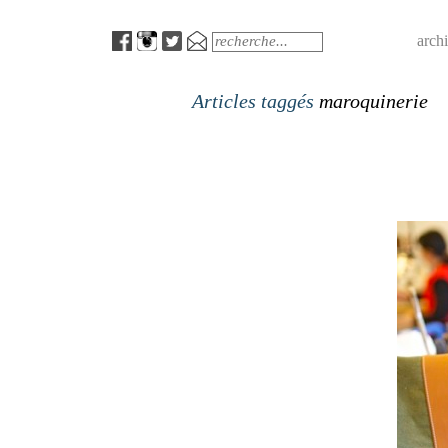
Menu
Search
arch
Articles taggés
maroquinerie