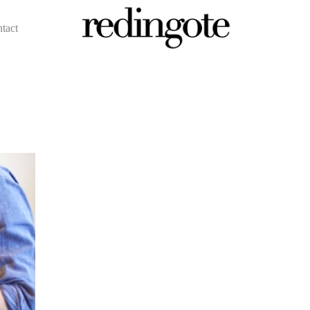
ntact
redingote.