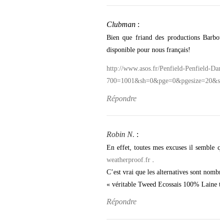
Clubman
:
Bien que friand des productions Barbou
disponible pour nous français!
http://www.asos.fr/Penfield-Penfield-
700=1001&sh=0&pge=0&pgesize=2
Répondre
Robin N.
:
En effet, toutes mes excuses il semble 
weatherproof.fr
.
C’est vrai que les alternatives sont nom
« véritable Tweed Ecossais 100% Laine t
Répondre