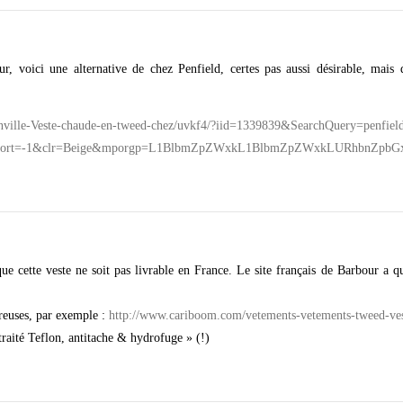
r, voici une alternative de chez Penfield, certes pas aussi désirable, mais 
Danville-Veste-chaude-en-tweed-chez/uvkf4/?iid=1339839&SearchQuery=penfie
0&sort=-1&clr=Beige&mporgp=L1BlbmZpZWxkL1BlbmZpZWxkLURhbnZp
que cette veste ne soit pas livrable en France. Le site français de Barbour a 
breuses, par exemple :
http://www.cariboom.com/vetements-vetements-tweed-ve
raité Teflon, antitache & hydrofuge » (!)