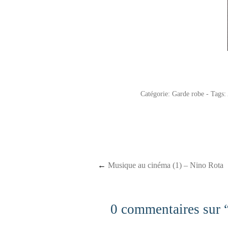
Catégorie:
Garde robe
- Tags:
Post navigation
←
Musique au cinéma (1) – Nino Rota
0 commentaires sur 