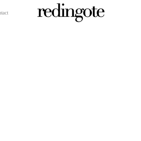
ntact
redingote.