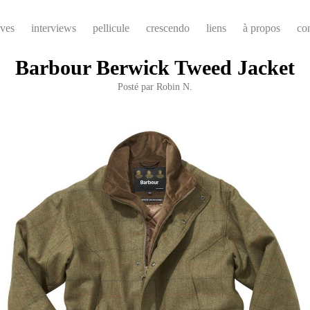
ives
interviews
pellicule
crescendo
liens
à propos
co
Barbour Berwick Tweed Jacket
Posté par
Robin N.