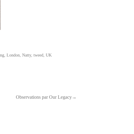
ing
,
London
,
Natty
,
tweed
,
UK
Observations par Our Legacy→