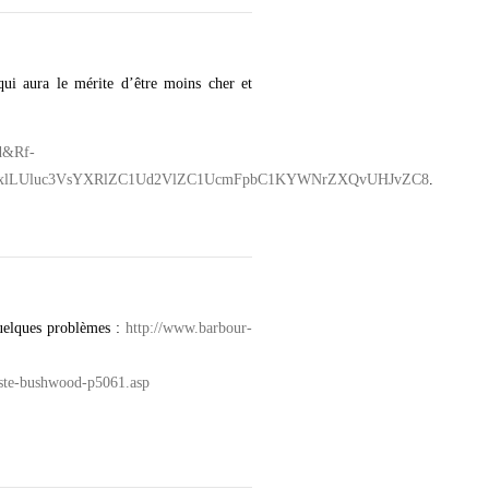
qui aura le mérite d’être moins cher et
ld&Rf-
bGxlLUluc3VsYXRlZC1Ud2VlZC1UcmFpbC1KYWNrZXQvUHJvZC8
.
quelques problèmes :
http://www.barbour-
ste-bushwood-p5061.asp