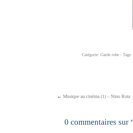
Catégorie:
Garde robe
- Tags:
Post navigation
←
Musique au cinéma (1) – Nino Rota
0 commentaires sur 