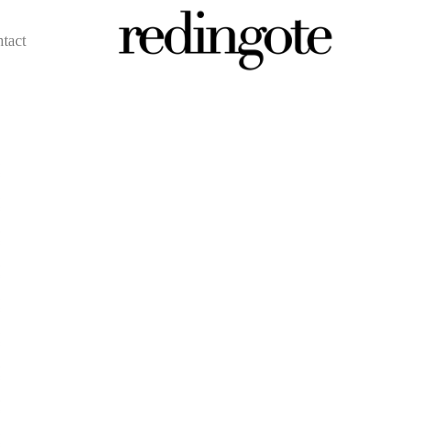
ntact
redingote.