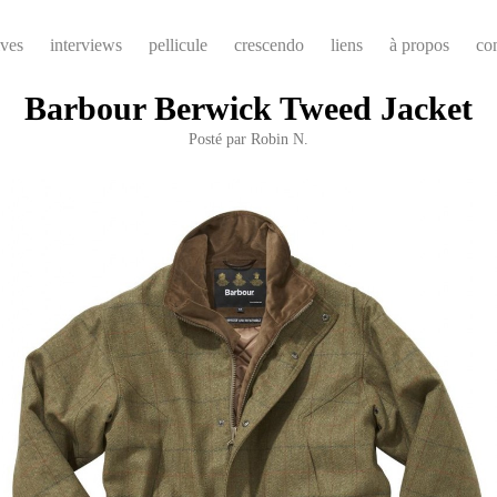
ives
interviews
pellicule
crescendo
liens
à propos
co
Barbour Berwick Tweed Jacket
Posté par
Robin N.