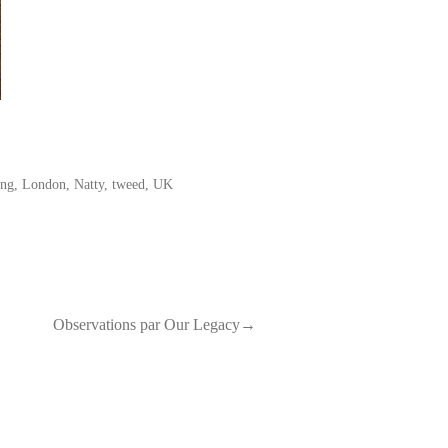
ing
,
London
,
Natty
,
tweed
,
UK
Observations par Our Legacy→