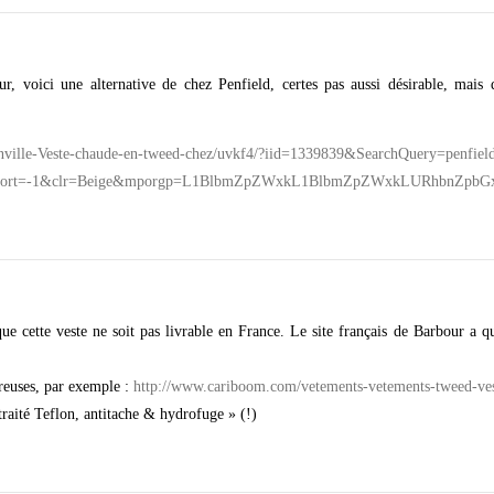
r, voici une alternative de chez Penfield, certes pas aussi désirable, mais 
Danville-Veste-chaude-en-tweed-chez/uvkf4/?iid=1339839&SearchQuery=penfie
0&sort=-1&clr=Beige&mporgp=L1BlbmZpZWxkL1BlbmZpZWxkLURhbnZp
que cette veste ne soit pas livrable en France. Le site français de Barbour a 
breuses, par exemple :
http://www.cariboom.com/vetements-vetements-tweed-ve
raité Teflon, antitache & hydrofuge » (!)