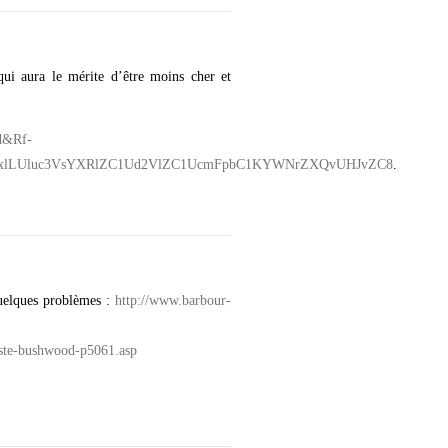
qui aura le mérite d’être moins cher et
ld&Rf-
bGxlLUluc3VsYXRlZC1Ud2VlZC1UcmFpbC1KYWNrZXQvUHJvZC8
.
quelques problèmes :
http://www.barbour-
ste-bushwood-p5061.asp