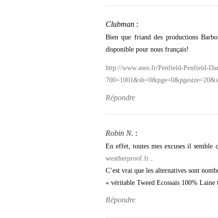
Clubman
:
Bien que friand des productions Barbou
disponible pour nous français!
http://www.asos.fr/Penfield-Penfield-
700=1001&sh=0&pge=0&pgesize=2
Répondre
Robin N.
:
En effet, toutes mes excuses il semble 
weatherproof.fr
.
C’est vrai que les alternatives sont nom
« véritable Tweed Ecossais 100% Laine t
Répondre