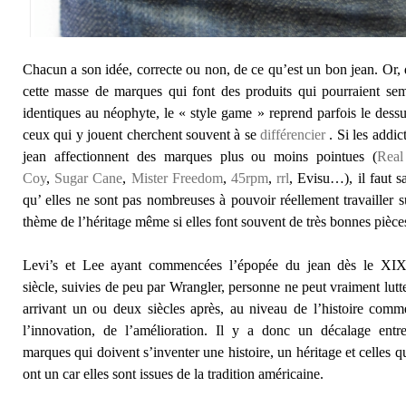
Chacun a son idée, correcte ou non, de ce qu’est un bon jean. Or,
cette masse de marques qui font des produits qui pourraient se
identiques au néophyte, le « style game » reprend parfois le dessu
ceux qui y jouent cherchent souvent à se
différencier
. Si les addic
jean affectionnent des marques plus ou moins pointues (
Rea
Coy
,
Sugar Cane
,
Mister Freedom
,
45rpm
,
rrl
, Evisu…), il faut s
qu’ elles ne sont pas nombreuses à pouvoir réellement travailler s
thème de l’héritage même si elles font souvent de très bonnes pièce
Levi’s et Lee ayant commencées l’épopée du jean dès le XI
siècle, suivies de peu par Wrangler, personne ne peut vraiment lutt
arrivant un ou deux siècles après, au niveau de l’histoire com
l’innovation, de l’amélioration. Il y a donc un décalage entre
marques qui doivent s’inventer une histoire, un héritage et celles q
ont un car elles sont issues de la tradition américaine.