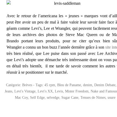
Avec le retour de l’americana les « jeunes » marques vont d’ail
peut être avoir un peu de mal à faire valoir leur savoir faire face 
géants comme Levi’s, Lee et Wrangler, qui peuvent facilement ress
de leurs archives des photos de Steve Mac Queen ou de Ma
Brando portant leurs produits, pour ne citer qu’eux bien sûr
Wrangler a connu un bon buzz l’année dernière grâce à son
site int
très bien réalisé, que Lee puise dans son passé avec Lee Archiv
que Levi’s adopte une démarche très intéressante dont on vous pa
en détail très bientôt, il me tarde de savoir comment les autres
réussir à se positionner sur le marché.
Catégorie:
Brèves
- Tags:
45 rpm
,
Bleu de Paname
,
denim
,
Denim Debate
Jeans
,
Levi's Vintage
,
Levi's XX
,
Levis
,
Mister Freedom
,
Nake and Famou
Mac Coy
,
Self Edge
,
selvedge
,
Sugar Cane
,
Tenues de Nimes
,
usure