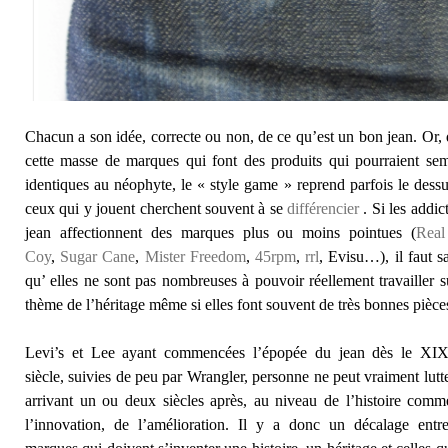
Chacun a son idée, correcte ou non, de ce qu’est un bon jean. Or,
cette masse de marques qui font des produits qui pourraient se
identiques au néophyte, le « style game » reprend parfois le dessu
ceux qui y jouent cherchent souvent à se
différencier
. Si les addic
jean affectionnent des marques plus ou moins pointues (
Rea
Coy
,
Sugar Cane
,
Mister Freedom
,
45rpm
,
rrl
, Evisu…), il faut s
qu’ elles ne sont pas nombreuses à pouvoir réellement travailler s
thème de l’héritage même si elles font souvent de très bonnes pièce
Levi’s et Lee ayant commencées l’épopée du jean dès le XI
siècle, suivies de peu par Wrangler, personne ne peut vraiment lutt
arrivant un ou deux siècles après, au niveau de l’histoire com
l’innovation, de l’amélioration. Il y a donc un décalage entre