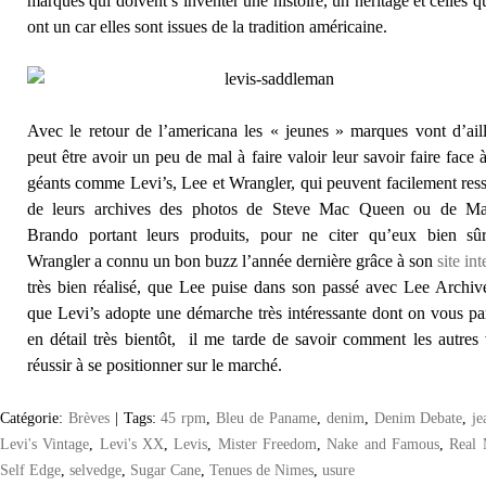
marques qui doivent s’inventer une histoire, un héritage et celles q
ont un car elles sont issues de la tradition américaine.
Avec le retour de l’americana les « jeunes » marques vont d’ail
peut être avoir un peu de mal à faire valoir leur savoir faire face 
géants comme Levi’s, Lee et Wrangler, qui peuvent facilement ress
de leurs archives des photos de Steve Mac Queen ou de Ma
Brando portant leurs produits, pour ne citer qu’eux bien sûr
Wrangler a connu un bon buzz l’année dernière grâce à son
site int
très bien réalisé, que Lee puise dans son passé avec Lee Archiv
que Levi’s adopte une démarche très intéressante dont on vous pa
en détail très bientôt, il me tarde de savoir comment les autres
réussir à se positionner sur le marché.
Catégorie:
Brèves
|
Tags:
45 rpm
,
Bleu de Paname
,
denim
,
Denim Debate
,
je
Levi's Vintage
,
Levi's XX
,
Levis
,
Mister Freedom
,
Nake and Famous
,
Real
Self Edge
,
selvedge
,
Sugar Cane
,
Tenues de Nimes
,
usure