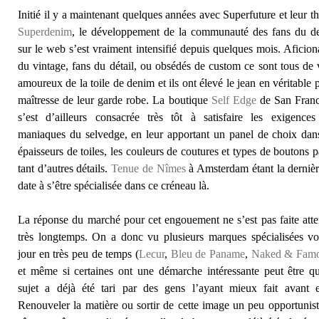
Initié il y a maintenant quelques années avec Superfuture et leur t
Superdenim
, le développement de la communauté des fans du d
sur le web s’est vraiment intensifié depuis quelques mois. Aficio
du vintage, fans du détail, ou obsédés de custom ce sont tous de 
amoureux de la toile de denim et ils ont élevé le jean en véritable 
maîtresse de leur garde robe. La boutique
Self Edge
de San Franc
s’est d’ailleurs consacrée très tôt à satisfaire les exigences
maniaques du selvedge, en leur apportant un panel de choix dan
épaisseurs de toiles, les couleurs de coutures et types de boutons 
tant d’autres détails.
Tenue de Nîmes
à Amsterdam étant la derniè
date à s’être spécialisée dans ce créneau là.
La réponse du marché pour cet engouement ne s’est pas faite att
très longtemps. On a donc vu plusieurs marques spécialisées vo
jour en très peu de temps (
Lecur
,
Bleu de Paname
,
Naked & Fam
et même si certaines ont une démarche intéressante peut être q
sujet a déjà été tari par des gens l’ayant mieux fait avant el
Renouveler la matière ou sortir de cette image un peu opportunis