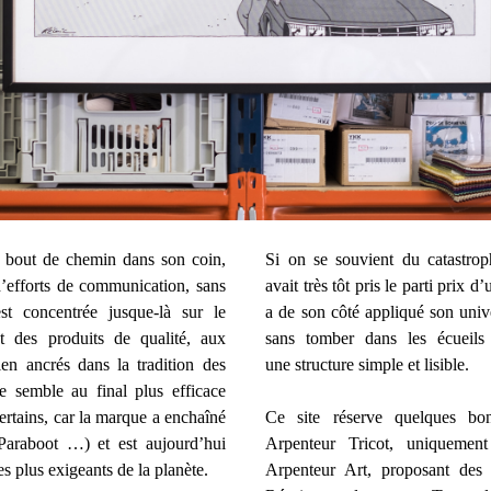
n bout de chemin dans son coin,
Si on se souvient du catastrop
d’efforts de communication, sans
avait très tôt pris le parti prix d
st concentrée jusque-là sur le
a de son côté appliqué son univer
 et des produits de qualité, aux
sans tomber dans les écueil
ien ancrés dans la tradition des
une structure simple et lisible.
he semble au final plus efficace
ertains, car la marque a enchaîné
Ce site réserve quelques b
 Paraboot …) et est aujourd’hui
Arpenteur Tricot, uniquemen
s plus exigeants de la planète.
Arpenteur Art, proposant des sé