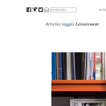
Menu
Search
arch
Articles taggés
Leisurewear