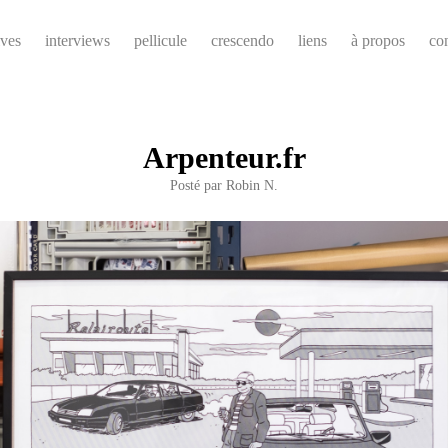
ives
interviews
pellicule
crescendo
liens
à propos
co
Arpenteur.fr
Posté par
Robin N.