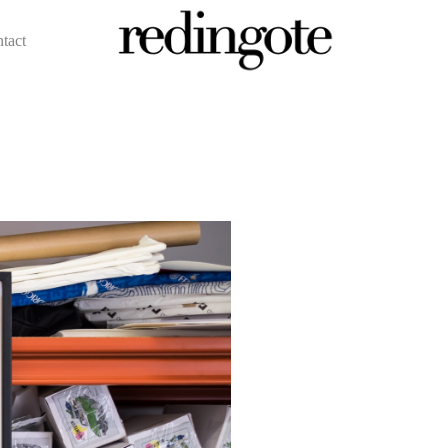
ntact
redingote.