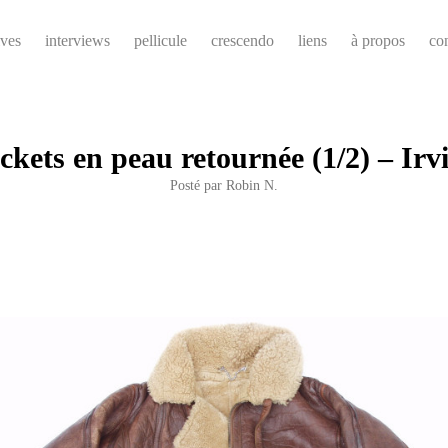
ives
interviews
pellicule
crescendo
liens
à propos
co
ackets en peau retournée (1/2) – Irv
Posté par
Robin N.