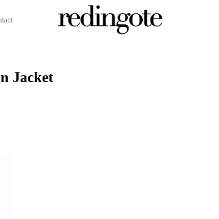
ntact
redingote.
in Jacket