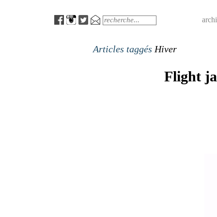
Menu
Search
arch
Articles taggés
Hiver
Flight j