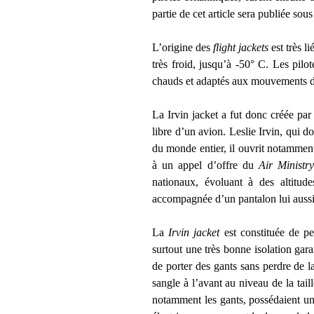
partie de cet article sera publiée s
L’origine des
flight jackets
est très li
très froid, jusqu’à -50° C. Les pilo
chauds et adaptés aux mouvements d
La Irvin jacket a fut donc créée par 
libre d’un avion. Leslie Irvin, qui d
du monde entier, il ouvrit notammen
à un appel d’offre du
Air Ministr
nationaux, évoluant à des altitude
accompagnée d’un pantalon lui auss
La
Irvin jacket
est constituée de p
surtout une très bonne isolation gar
de porter des gants sans perdre de l
sangle à l’avant au niveau de la tai
notamment les gants, possédaient un 