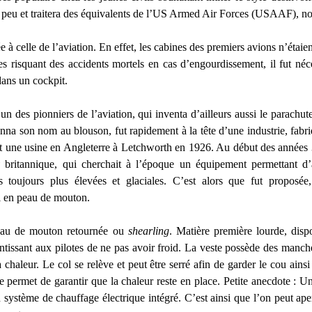
ous peu et traitera des équivalents de l’US Armed Air Forces (USAAF), 
ée à celle de l’aviation. En effet, les cabines des premiers avions n’étaien
tes risquant des accidents mortels en cas d’engourdissement, il fut n
ans un cockpit.
un des pionniers de l’aviation, qui inventa d’ailleurs aussi le parachut
onna son nom au blouson, fut rapidement à la tête d’une industrie, fabr
t une usine en Angleterre à Letchworth en 1926. Au début des années 30
y
britannique, qui cherchait à l’époque un équipement permettant d’a
s toujours plus élevées et glaciales. C’est alors que fut proposée
i en peau de mouton.
eau de mouton retournée ou
shearling
. Matière première lourde, disp
antissant aux pilotes de ne pas avoir froid. La veste possède des manch
a chaleur. Le col se relève et peut être serré afin de garder le cou ain
lle permet de garantir que la chaleur reste en place. Petite anecdote : 
système de chauffage électrique intégré. C’est ainsi que l’on peut ape