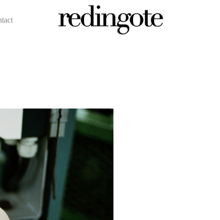
ntact
redingote.