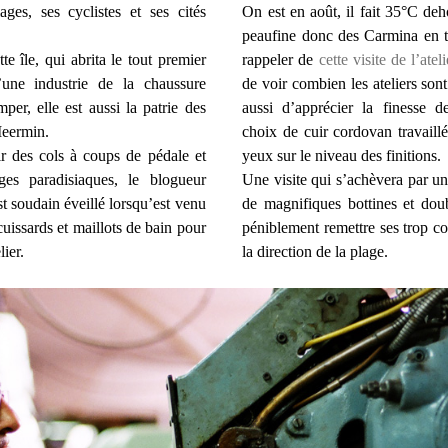
es, ses cyclistes et ses cités
On est en août, il fait 35°C deh
peaufine donc des Carmina en t
e île, qui abrita le tout premier
rappeler de
cette visite de l’ate
une industrie de la chaussure
de voir combien les ateliers son
per, elle est aussi la patrie des
aussi d’apprécier la finesse d
Meermin.
choix de cuir cordovan travaillé
ir des cols à coups de pédale et
yeux sur le niveau des finitions.
es paradisiaques, le blogueur
Une visite qui s’achèvera par un
st soudain éveillé lorsqu’est venu
de magnifiques bottines et dou
uissards et maillots de bain pour
péniblement remettre ses trop co
lier.
la direction de la plage.