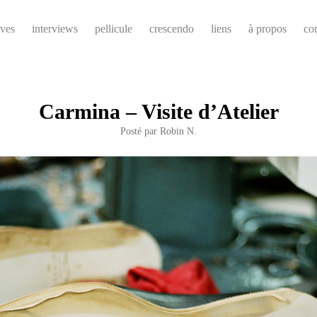
ives
interviews
pellicule
crescendo
liens
à propos
co
Carmina – Visite d’Atelier
Posté par
Robin N.