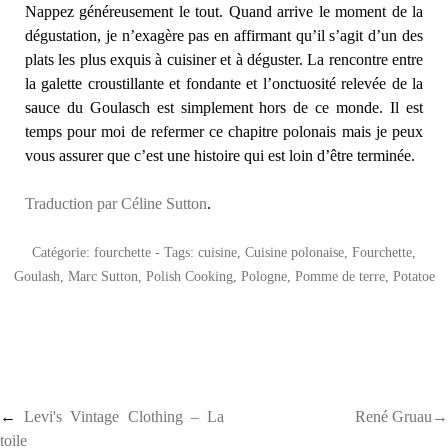
Nappez généreusement le tout. Quand arrive le moment de la
dégustation, je n’exagère pas en affirmant qu’il s’agit d’un des
plats les plus exquis à cuisiner et à déguster. La rencontre entre
la galette croustillante et fondante et l’onctuosité relevée de la
sauce du Goulasch est simplement hors de ce monde. Il est
temps pour moi de refermer ce chapitre polonais mais je peux
vous assurer que c’est une histoire qui est loin d’être terminée.
Traduction par Céline Sutton
.
Catégorie:
fourchette
- Tags:
cuisine
,
Cuisine polonaise
,
Fourchette
,
Goulash
,
Marc Sutton
,
Polish Cooking
,
Pologne
,
Pomme de terre
,
Potatoe
Post navigation
←
Levi's Vintage Clothing – La
René Gruau→
toile