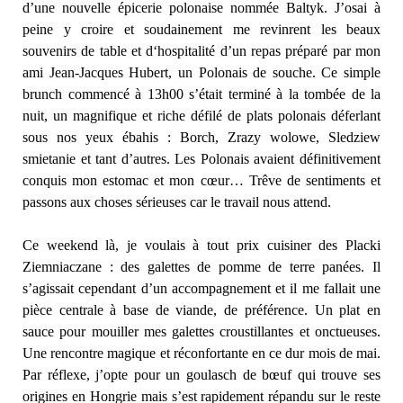
d’une nouvelle épicerie polonaise nommée Baltyk. J’osai à
peine y croire et soudainement me revinrent les beaux
souvenirs de table et d‘hospitalité d’un repas préparé par mon
ami Jean-Jacques Hubert, un Polonais de souche. Ce simple
brunch commencé à 13h00 s’était terminé à la tombée de la
nuit, un magnifique et riche défilé de plats polonais déferlant
sous nos yeux ébahis : Borch, Zrazy wolowe, Sledziew
smietanie et tant d’autres. Les Polonais avaient définitivement
conquis mon estomac et mon cœur… Trêve de sentiments et
passons aux choses sérieuses car le travail nous attend.
Ce weekend là, je voulais à tout prix cuisiner des Placki
Ziemniaczane : des galettes de pomme de terre panées. Il
s’agissait cependant d’un accompagnement et il me fallait une
pièce centrale à base de viande, de préférence. Un plat en
sauce pour mouiller mes galettes croustillantes et onctueuses.
Une rencontre magique et réconfortante en ce dur mois de mai.
Par réflexe, j’opte pour un goulasch de bœuf qui trouve ses
origines en Hongrie mais s’est rapidement répandu sur le reste