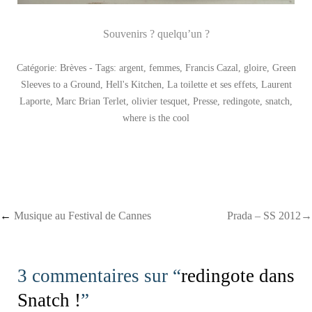
Souvenirs ? quelqu’un ?
Catégorie:
Brèves
- Tags:
argent
,
femmes
,
Francis Cazal
,
gloire
,
Green
Sleeves to a Ground
,
Hell's Kitchen
,
La toilette et ses effets
,
Laurent
Laporte
,
Marc Brian Terlet
,
olivier tesquet
,
Presse
,
redingote
,
snatch
,
where is the cool
Post navigation
←
Musique au Festival de Cannes
Prada – SS 2012→
3 commentaires sur “
redingote dans
Snatch !
”