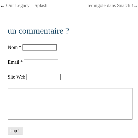
Post navigation
←
Our Legacy – Splash
redingote dans Snatch !→
un commentaire ?
Nom
*
Email
*
Site Web