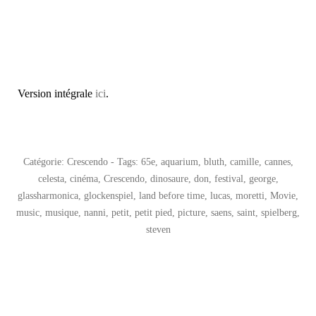
Version intégrale
ici
.
Catégorie:
Crescendo
- Tags:
65e
,
aquarium
,
bluth
,
camille
,
cannes
,
celesta
,
cinéma
,
Crescendo
,
dinosaure
,
don
,
festival
,
george
,
glassharmonica
,
glockenspiel
,
land before time
,
lucas
,
moretti
,
Movie
,
music
,
musique
,
nanni
,
petit
,
petit pied
,
picture
,
saens
,
saint
,
spielberg
,
steven