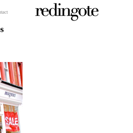
ntact
s
redingote.