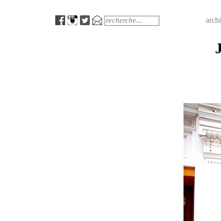
Menu
Search
arch