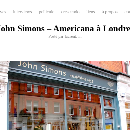
ives
interviews
pellicule
crescendo
liens
à propos
co
John Simons – Americana à Londre
Posté par
laurent. m