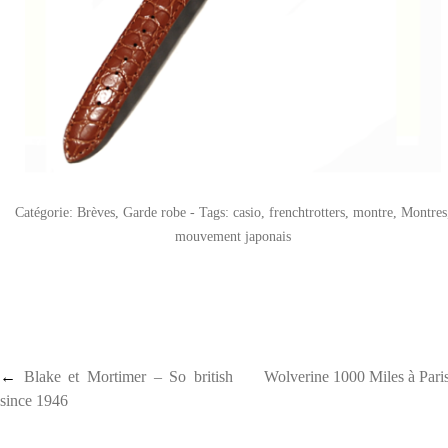
Catégorie:
Brèves
,
Garde robe
- Tags:
casio
,
frenchtrotters
,
montre
,
Montres
mouvement japonais
Post navigation
←
Blake et Mortimer – So british
Wolverine 1000 Miles à Par
since 1946