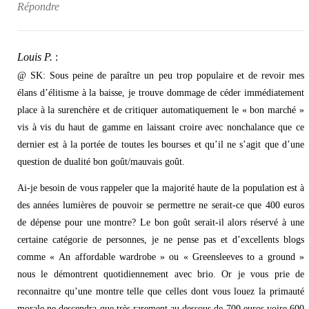
Répondre
Louis P.
:
@ SK: Sous peine de paraître un peu trop populaire et de revoir mes
élans d’élitisme à la baisse, je trouve dommage de céder immédiatement
place à la surenchère et de critiquer automatiquement le « bon marché »
vis à vis du haut de gamme en laissant croire avec nonchalance que ce
dernier est à la portée de toutes les bourses et qu’il ne s’agit que d’une
question de dualité bon goût/mauvais goût.
Ai-je besoin de vous rappeler que la majorité haute de la population est à
des années lumières de pouvoir se permettre ne serait-ce que 400 euros
de dépense pour une montre? Le bon goût serait-il alors réservé à une
certaine catégorie de personnes, je ne pense pas et d’excellents blogs
comme « An affordable wardrobe » ou « Greensleeves to a ground »
nous le démontrent quotidiennement avec brio. Or je vous prie de
reconnaitre qu’une montre telle que celles dont vous louez la primauté
morale ne descendra que très rarement au dessous de 700 euros,voire 600