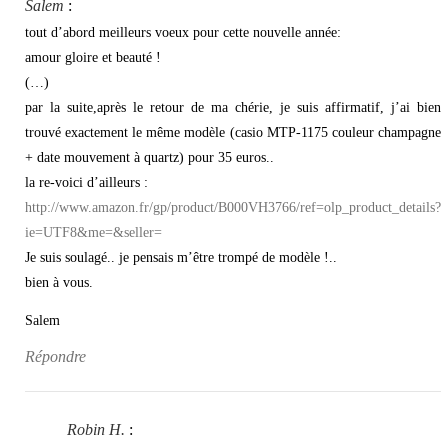
Salem
:
tout d’abord meilleurs voeux pour cette nouvelle année:
amour gloire et beauté !
(…)
par la suite,après le retour de ma chérie, je suis affirmatif, j’ai bien
trouvé exactement le même modèle (casio MTP-1175 couleur champagne
+ date mouvement à quartz) pour 35 euros..
la re-voici d’ailleurs :
http://www.amazon.fr/gp/product/B000VH3766/ref=olp_product_details?
ie=UTF8&me=&seller=
Je suis soulagé.. je pensais m’être trompé de modèle !..
bien à vous.
Salem
Répondre
Robin H.
: