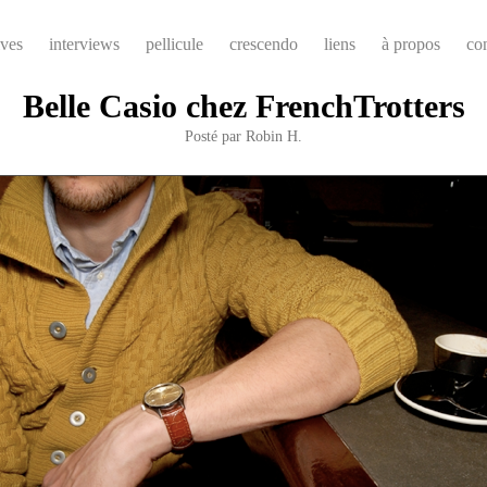
ives
interviews
pellicule
crescendo
liens
à propos
co
Belle Casio chez FrenchTrotters
Posté par
Robin H.