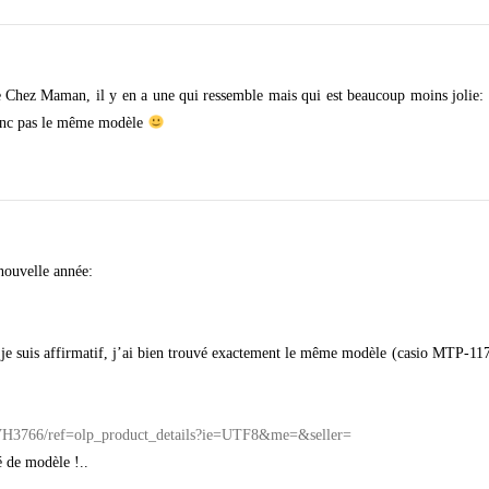
e Chez Maman, il y en a une qui ressemble mais qui est beaucoup moins jolie: l
 donc pas le même modèle
nouvelle année:
ie, je suis affirmatif, j’ai bien trouvé exactement le même modèle (casio MTP
0VH3766/ref=olp_product_details?ie=UTF8&me=&seller=
é de modèle !..