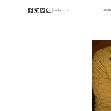
Menu
Search
arch