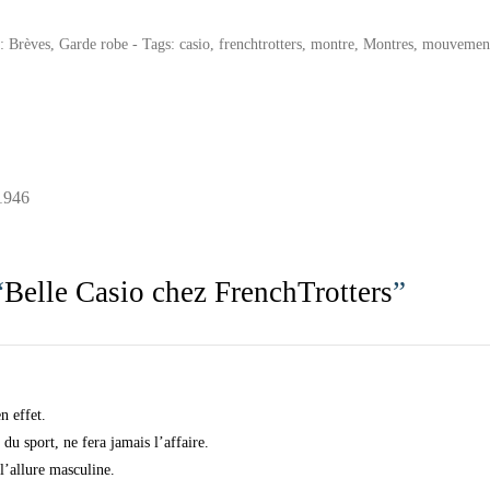
e:
Brèves
,
Garde robe
- Tags:
casio
,
frenchtrotters
,
montre
,
Montres
,
mouvement
 1946
“
Belle Casio chez FrenchTrotters
”
n effet.
 du sport, ne fera jamais l’affaire.
l’allure masculine.