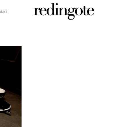
ntact
redingote.