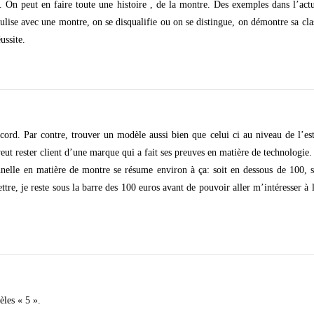
n peut en faire toute une histoire , de la montre. Des exemples dans l’actua
ulise avec une montre, on se disqualifie ou on se distingue, on démontre sa c
ussite.
ord. Par contre, trouver un modèle aussi bien que celui ci au niveau de l’es
 veut rester client d’une marque qui a fait ses preuves en matière de technologi
nelle en matière de montre se résume environ à ça: soit en dessous de 100, 
ttre, je reste sous la barre des 100 euros avant de pouvoir aller m’intéresser à
èles « 5 ».