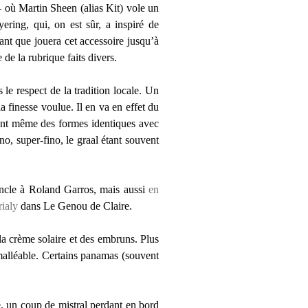
 où Martin Sheen (alias Kit) vole un
ering, qui, on est sûr, a inspiré de
ant que jouera cet accessoire jusqu’à
 de la rubrique faits divers.
le respect de la tradition locale. Un
a finesse voulue. Il en va en effet du
sent même des formes identiques avec
no, super-fino, le graal étant souvent
 oncle à Roland Garros, mais aussi
en
rialy
dans Le Genou de Claire.
la crème solaire et des embruns. Plus
t malléable. Certains panamas (souvent
qué, un coup de mistral perdant en bord