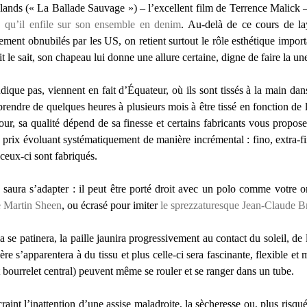
nds (« La Ballade Sauvage ») – l’excellent film de Terrence Malick –
r,
qu’il enfile sur son ensemble en denim
. Au-delà de ce cours de lay
ment obnubilés par les US, on retient surtout le rôle esthétique import
it le sait, son chapeau lui donne une allure certaine, digne de faire la une
ue pas, viennent en fait d’Équateur, où ils sont tissés à la main dans 
rendre de quelques heures à plusieurs mois à être tissé en fonction de l
, sa qualité dépend de sa finesse et certains fabricants vous propo
 prix évoluant systématiquement de manière incrémental : fino, extra-fi
 ceux-ci sont fabriqués.
 saura s’adapter : il peut être porté droit avec un polo comme votre
 Martin Sheen
, ou écrasé pour imiter
le sprezzaturesque Jean-Claude B
e patinera, la paille jaunira progressivement au contact du soleil, de 
ière s’apparentera à du tissu et plus celle-ci sera fascinante, flexible e
 bourrelet central) peuvent même se rouler et se ranger dans un tube.
 craint l’inattention d’une assise maladroite, la sècheresse ou, plus ris