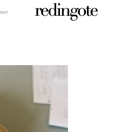
ntact
redingote.