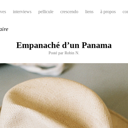
ives
interviews
pellicule
crescendo
liens
à propos
co
aire
Empanaché d’un Panama
Posté par
Robin N.