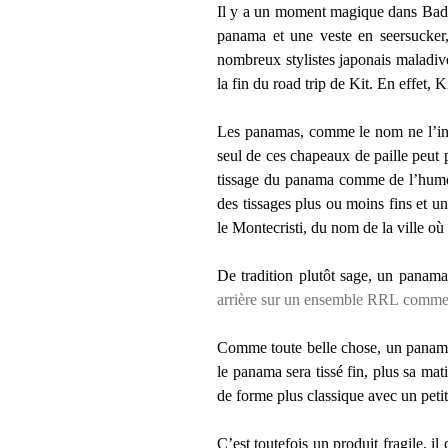
Il y a un moment magique dans Badla
panama et une veste en seersucke
nombreux stylistes japonais maladive
la fin du road trip de Kit. En effet, K
Les panamas, comme le nom ne l’indiq
seul de ces chapeaux de paille peut p
tissage du panama comme de l’humour
des tissages plus ou moins fins et un
le Montecristi, du nom de la ville où
De tradition plutôt sage, un panama
arrière sur un ensemble RRL comme
Comme toute belle chose, un panama s
le panama sera tissé fin, plus sa mat
de forme plus classique avec un petit
C’est toutefois un produit fragile, il