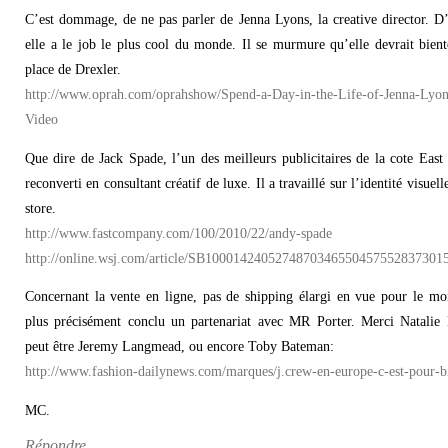
C’est dommage, de ne pas parler de Jenna Lyons, la creative director. D
elle a le job le plus cool du monde. Il se murmure qu’elle devrait bient
place de Drexler.
http://www.oprah.com/oprahshow/Spend-a-Day-in-the-Life-of-Jenna-Lyon
Video
Que dire de Jack Spade, l’un des meilleurs publicitaires de la cote East 
reconverti en consultant créatif de luxe. Il a travaillé sur l’identité visuell
store.
http://www.fastcompany.com/100/2010/22/andy-spade
http://online.wsj.com/article/SB1000142405274870346550457552837301
Concernant la vente en ligne, pas de shipping élargi en vue pour le mo
plus précisément conclu un partenariat avec MR Porter. Merci Natalie
peut être Jeremy Langmead, ou encore Toby Bateman:
http://www.fashion-dailynews.com/marques/j.crew-en-europe-c-est-pour-b
MC.
Répondre