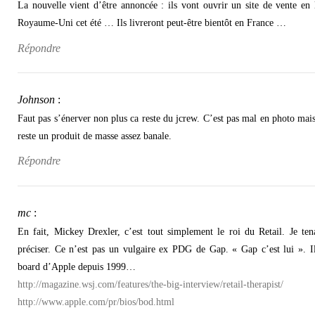
La nouvelle vient d’être annoncée : ils vont ouvrir un site de vente en 
Royaume-Uni cet été … Ils livreront peut-être bientôt en France …
Répondre
Johnson
:
Faut pas s’énerver non plus ca reste du jcrew. C’est pas mal en photo mais
reste un produit de masse assez banale.
Répondre
mc
:
En fait, Mickey Drexler, c’est tout simplement le roi du Retail. Je tena
préciser. Ce n’est pas un vulgaire ex PDG de Gap. « Gap c’est lui ». Il
board d’Apple depuis 1999…
http://magazine.wsj.com/features/the-big-interview/retail-therapist/
http://www.apple.com/pr/bios/bod.html