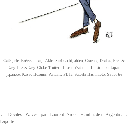
Catégorie:
Brèves
- Tags:
Akira Sorimachi
,
alden
,
Cravate
,
Drakes
,
Free &
Easy
,
Free&Easy
,
Globe-Trotter
,
Hiroshi Watatani
,
Illustration
,
Japan
,
japanese
,
Kazuo Hozumi
,
Panama
,
PE15
,
Satoshi Hashimoto
,
SS15
,
tie
Post navigation
←
Dociles Waves par Laurent
Nido – Handmade in Argentina→
Laporte