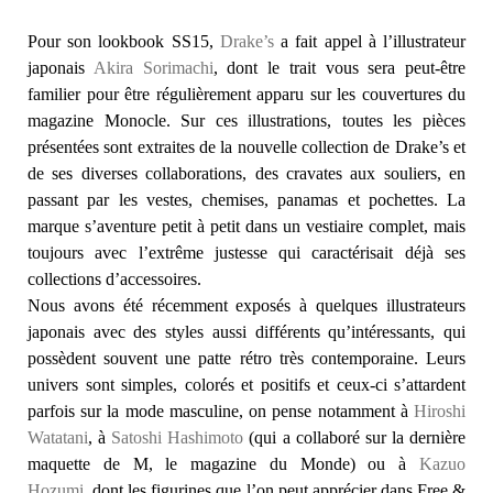
Pour son lookbook SS15,
Drake’s
a fait appel à l’illustrateur
japonais
Akira Sorimachi
, dont le trait vous sera peut-être
familier pour être régulièrement apparu sur les couvertures du
magazine Monocle. Sur ces illustrations, toutes les pièces
présentées sont extraites de la nouvelle collection de Drake’s et
de ses diverses collaborations, des cravates aux souliers, en
passant par les vestes, chemises, panamas et pochettes. La
marque s’aventure petit à petit dans un vestiaire complet, mais
toujours avec l’extrême justesse qui caractérisait déjà ses
collections d’accessoires.
Nous avons été récemment exposés à quelques illustrateurs
japonais avec des styles aussi différents qu’intéressants, qui
possèdent souvent une patte rétro très contemporaine. Leurs
univers sont simples, colorés et positifs et ceux-ci s’attardent
parfois sur la mode masculine, on pense notamment à
Hiroshi
Watatani
, à
Satoshi Hashimoto
(qui a collaboré sur la dernière
maquette de M, le magazine du Monde) ou à
Kazuo
Hozumi
, dont les figurines que l’on peut apprécier dans Free &