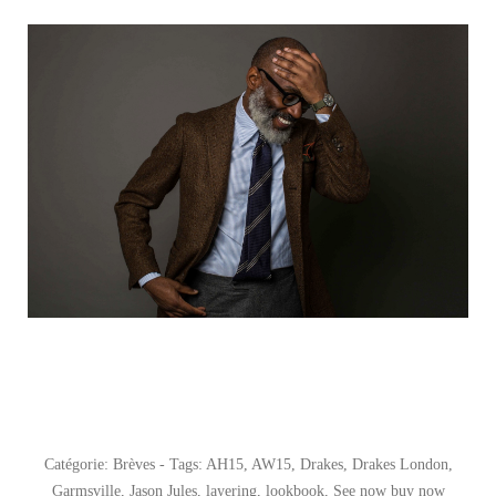
Catégorie:
Brèves
- Tags:
AH15
,
AW15
,
Drakes
,
Drakes London
,
Garmsville
,
Jason Jules
,
layering
,
lookbook
,
See now buy now