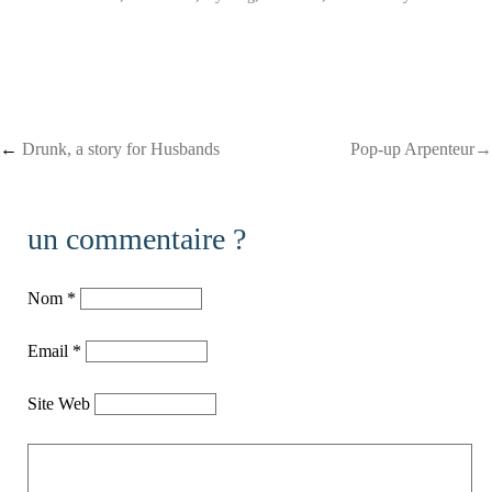
Post navigation
←
Drunk, a story for Husbands
Pop-up Arpenteur→
un commentaire ?
Nom
*
Email
*
Site Web