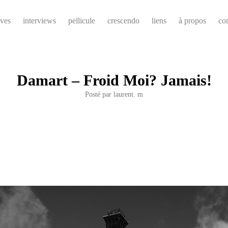
ives
interviews
pellicule
crescendo
liens
à propos
co
Damart – Froid Moi? Jamais!
Posté par
laurent. m