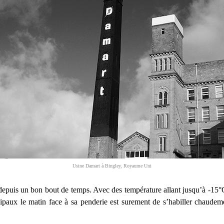
Usine Damart à Bingley, Royaume Uni
e depuis un bon bout de temps. Avec des température allant jusqu’à -15°
cipaux le matin face à sa penderie est surement de s’habiller chaudeme