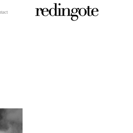
ntact
redingote.