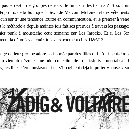
 pas le destin de groupes de rock de finir sur des t-shirts ? Et si, com
er la promo de la boutique « Sex» de Malcom McLaren et des vêteme
récurseur d’’une tendance lourde en communication, et le premier à vendr
et la méthode a depuis maintes fois fait ses preuves à travers les passa
ier punk à moustache cette semaine par Les Inrocks. Et si Les Sex 
stement là où ne les attendrait pas, exactement chez H&M ?
mage de leur groupe adoré soit portée par des filles qui n’ont peut-être
ro vient de dévoiler une mini collection de trois t-shirts immortalisan
 les filles s’enthousiasment et s’imaginent déjà le porter « loose » su