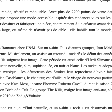
apide, réactif et redoutable. Avec plus de 2200 points de vente dan
que propose une mode accessible inspirée des tendances vues sur les 
dessiner et fabriquer une pièce, contrairement à un créateur ayant de
rès large, ou même de n’avoir pas de cible : elle habille tout le mon
les Ramones chez H&M. Sur un t-shirt. Puis d’autres groupes, Iron Mai
nte. Musicalement, on assiste au retour du rock dès le début des années
qu’ils soignent leur image. Cette période est aussi celle d’Hedi Sliman
tte nouvelle, slim, sophistiquée, en noir et blanc. Les rockeurs adopt
 musique : les détracteurs des Strokes leur reprochent d’avoir fai
lian Casablancas, le chanteur, est d’ailleurs le visage du nouveau parf
le avec Kate Moss, incarne l’homme Roberto Cavalli durant la saison 2
 Birth of a Cult. Le groupe The Kills, malgrè leur image anti-star, s’e
r 2010 de Zadig&Voltaire.
ation est aujourd’hui naturelle, et un t-shirt « rock » est désormais 