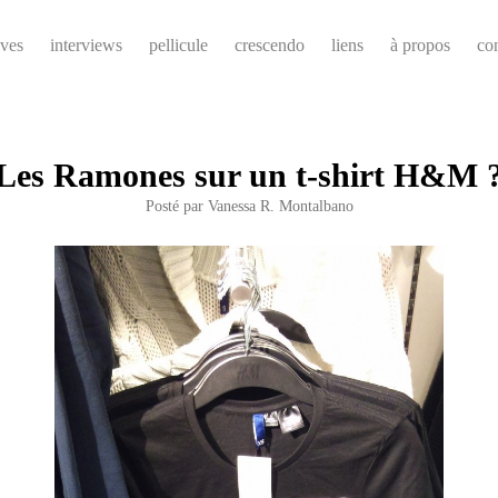
ives
interviews
pellicule
crescendo
liens
à propos
co
Les Ramones sur un t-shirt H&M 
Posté par
Vanessa R. Montalbano