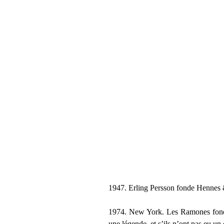
1947. Erling Persson fonde Hennes & 
1974. New York. Les Ramones fondent
une légende, et s’ils n’ont pas eu u