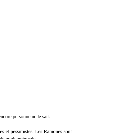
ncore personne ne le sait.
les et pessimistes. Les Ramones sont
 de punk américain.