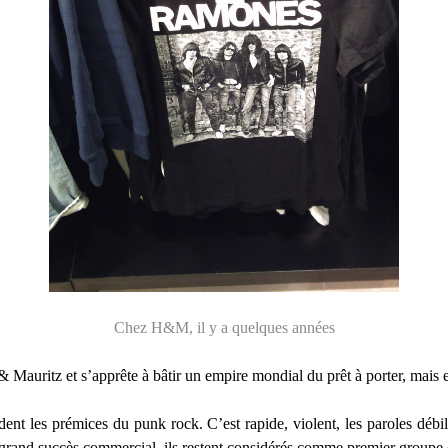
Chez H&M, il y a quelques années
Mauritz et s’apprête à bâtir un empire mondial du prêt à porter, mais e
 les prémices du punk rock. C’est rapide, violent, les paroles débi
n grand succès commercial, ils restent considérés comme premier groupe