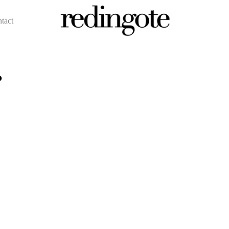
ntact
redingote.
?