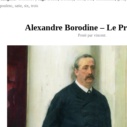
poulenc
,
satie
,
six
,
trois
Alexandre Borodine – Le Pr
Posté par
vincent.