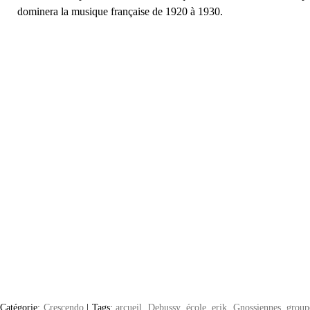
dominera la musique française de 1920 à 1930.
Catégorie:
Crescendo
|
Tags:
arcueil
,
Debussy
,
école
,
erik
,
Gnossiennes
,
group