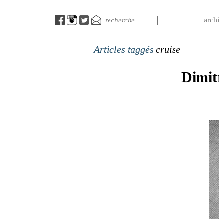
Menu
Search
arch
Articles taggés
cruise
Dimit