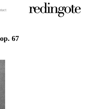
ntact
redingote.
op. 67