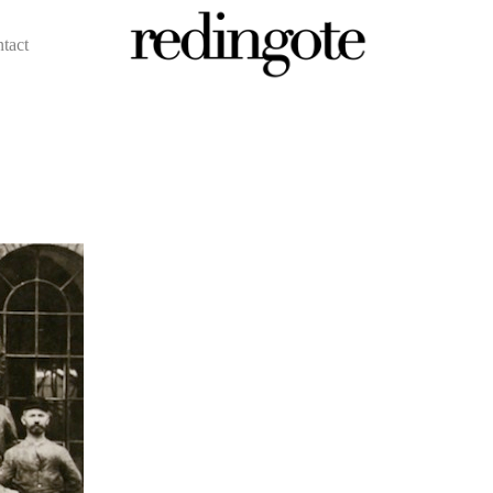
ntact
redingote.