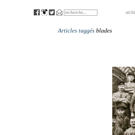
Menu
Search
arch
Articles taggés
blades