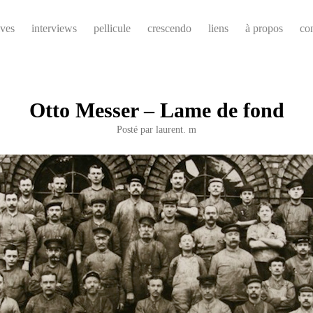
ives
interviews
pellicule
crescendo
liens
à propos
co
Otto Messer – Lame de fond
Posté par
laurent. m