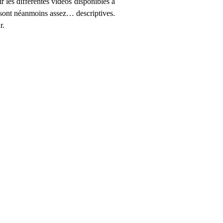
r les différentes vidéos disponibles à
es sont néanmoins assez… descriptives.
r.