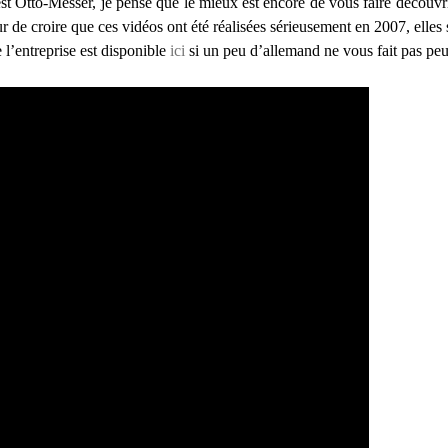
st Otto-Messer, je pense que le mieux est encore de vous faire découvri
 dur de croire que ces vidéos ont été réalisées sérieusement en 2007, ell
 l’entreprise est disponible
ici
si un peu d’allemand ne vous fait pas peu