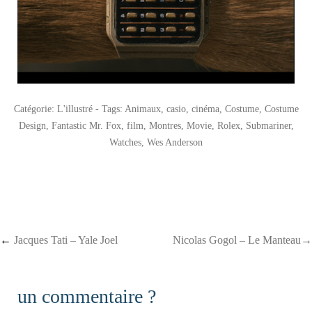
Catégorie:
L'illustré
- Tags:
Animaux
,
casio
,
cinéma
,
Costume
,
Costume
Design
,
Fantastic Mr. Fox
,
film
,
Montres
,
Movie
,
Rolex
,
Submariner
,
Watches
,
Wes Anderson
Post navigation
←
Jacques Tati – Yale Joel
Nicolas Gogol – Le Manteau→
un commentaire ?