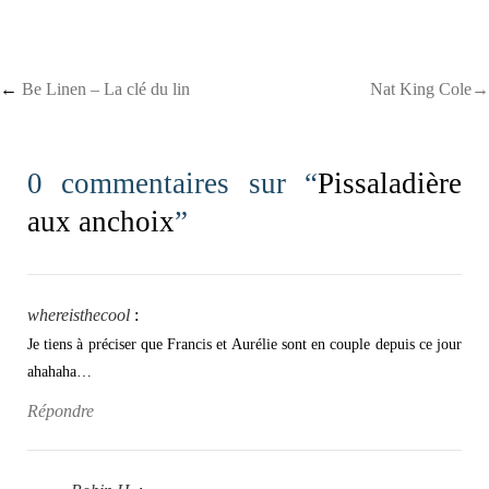
Post navigation
←
Be Linen – La clé du lin
Nat King Cole→
0 commentaires sur “
Pissaladière
aux anchoix
”
whereisthecool
:
Je tiens à préciser que Francis et Aurélie sont en couple depuis ce jour
ahahaha…
Répondre