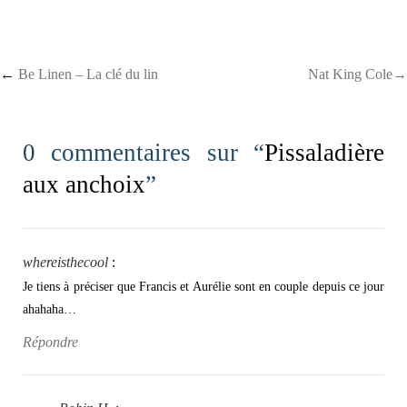
Post navigation
←
Be Linen – La clé du lin
Nat King Cole→
0 commentaires sur “
Pissaladière
aux anchoix
”
whereisthecool
:
Je tiens à préciser que Francis et Aurélie sont en couple depuis ce jour
ahahaha…
Répondre