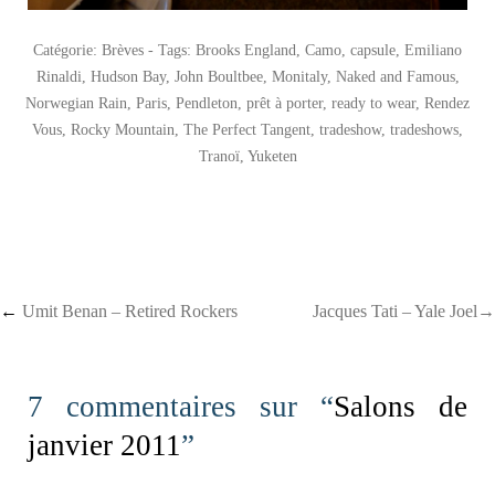
Catégorie:
Brèves
- Tags:
Brooks England
,
Camo
,
capsule
,
Emiliano
Rinaldi
,
Hudson Bay
,
John Boultbee
,
Monitaly
,
Naked and Famous
,
Norwegian Rain
,
Paris
,
Pendleton
,
prêt à porter
,
ready to wear
,
Rendez
Vous
,
Rocky Mountain
,
The Perfect Tangent
,
tradeshow
,
tradeshows
,
Tranoï
,
Yuketen
Post navigation
←
Umit Benan – Retired Rockers
Jacques Tati – Yale Joel→
7 commentaires sur “
Salons de
janvier 2011
”