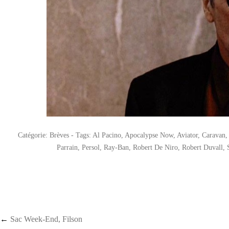
Catégorie:
Brèves
- Tags:
Al Pacino
,
Apocalypse Now
,
Aviator
,
Caravan
Parrain
,
Persol
,
Ray-Ban
,
Robert De Niro
,
Robert Duvall
,
Post navigation
←
Sac Week-End, Filson