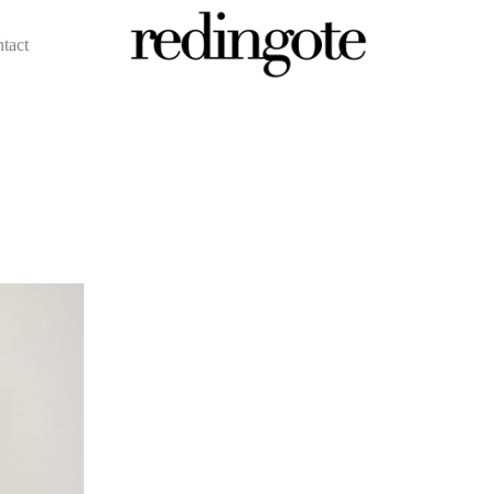
ntact
redingote.