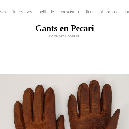
ives
interviews
pellicule
crescendo
liens
à propos
co
Gants en Pecari
Posté par
Robin N.