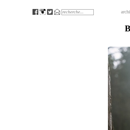
Menu
Search
arch
B