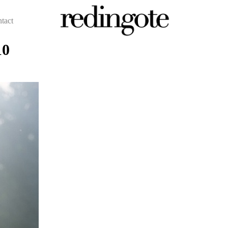
ntact
10
redingote.