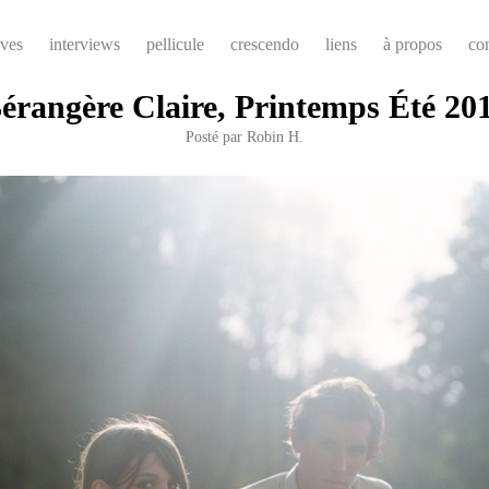
ives
interviews
pellicule
crescendo
liens
à propos
co
érangère Claire, Printemps Été 20
Posté par
Robin H.