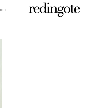
ntact
g
redingote.