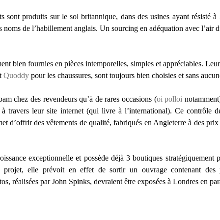
 sont produits sur le sol britannique, dans des usines ayant résisté à 
s noms de l’habillement anglais. Un sourcing en adéquation avec l’air d
ent bien fournies en pièces intemporelles, simples et appréciables. Leu
t
Quoddy
pour les chaussures, sont toujours bien choisies et sans aucun
bam chez des revendeurs qu’à de rares occasions (
oi polloi
notamment), 
ravers leur site internet (qui livre à l’international). Ce contrôle de 
 d’offrir des vêtements de qualité, fabriqués en Angleterre à des prix 
issance exceptionnelle et possède déjà 3 boutiques stratégiquement p
 projet, elle prévoit en effet de sortir un ouvrage contenant des 
tos, réalisées par John Spinks, devraient être exposées à Londres en par