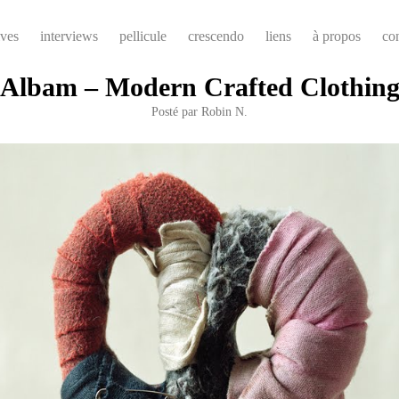
ives
interviews
pellicule
crescendo
liens
à propos
co
Albam – Modern Crafted Clothin
Posté par
Robin N.