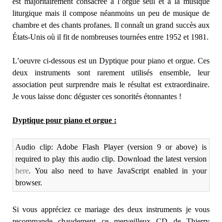
est majoritairement consacrée à l’orgue seul et à la musique
liturgique mais il compose néanmoins un peu de musique de
chambre et des chants profanes. Il connaît un grand succès aux
États-Unis où il fit de nombreuses tournées entre 1952 et 1981.
L’oeuvre ci-dessous est un Dyptique pour piano et orgue. Ces
deux instruments sont rarement utilisés ensemble, leur
association peut surprendre mais le résultat est extraordinaire.
Je vous laisse donc déguster ces sonorités étonnantes !
Dyptique pour piano et orgue :
Audio clip: Adobe Flash Player (version 9 or above) is
required to play this audio clip. Download the latest version
here
. You also need to have JavaScript enabled in your
browser.
Si vous appréciez ce mariage des deux instruments je vous
recommande chaudement ce merveilleux CD de Thierry