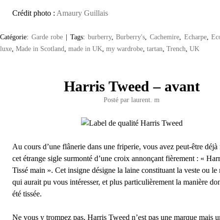
Crédit photo :
Amaury Guillais
Catégorie:
Garde robe
|
Tags:
burberry
,
Burberry's
,
Cachemire
,
Echarpe
,
Eco
luxe
,
Made in Scotland
,
made in UK
,
my wardrobe
,
tartan
,
Trench
,
UK
Harris Tweed – avant
Posté par
laurent. m
Au cours d’une flânerie dans une friperie, vous avez peut-être déj
cet étrange sigle surmonté d’une croix annonçant fièrement : « Har
Tissé main ». Cet insigne désigne la laine constituant la veste ou l
qui aurait pu vous intéresser, et plus particulièrement la manière don
été tissée.
Ne vous y trompez pas, Harris Tweed n’est pas une marque mais un