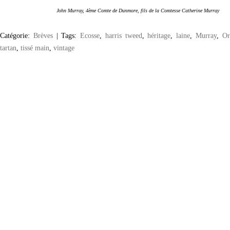
John Murray, 4ème Comte de Dunmore, fils de la Comtesse Catherine Murray
Catégorie:
Brèves
|
Tags:
Ecosse
,
harris tweed
,
héritage
,
laine
,
Murray
,
Or
tartan
,
tissé main
,
vintage