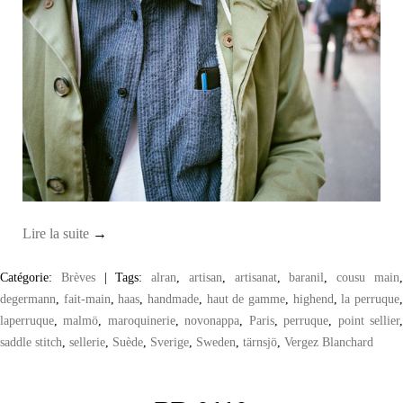
Lire la suite
→
Catégorie:
Brèves
|
Tags:
alran
,
artisan
,
artisanat
,
baranil
,
cousu main
degermann
,
fait-main
,
haas
,
handmade
,
haut de gamme
,
highend
,
la perruque
laperruque
,
malmö
,
maroquinerie
,
novonappa
,
Paris
,
perruque
,
point sellier
saddle stitch
,
sellerie
,
Suède
,
Sverige
,
Sweden
,
tärnsjö
,
Vergez Blanchard