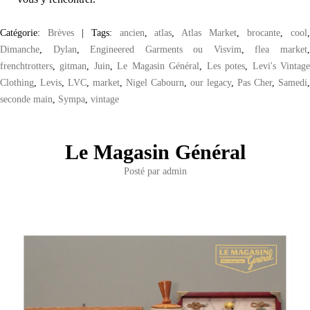
Catégorie:
Brèves
|
Tags:
ancien
,
atlas
,
Atlas Market
,
brocante
,
cool
Dimanche
,
Dylan
,
Engineered Garments ou Visvim
,
flea market
frenchtrotters
,
gitman
,
Juin
,
Le Magasin Général
,
Les potes
,
Levi's Vintag
Clothing
,
Levis
,
LVC
,
market
,
Nigel Cabourn
,
our legacy
,
Pas Cher
,
Samedi
,
seconde main
,
Sympa
,
vintage
Le Magasin Général
Posté par
admin