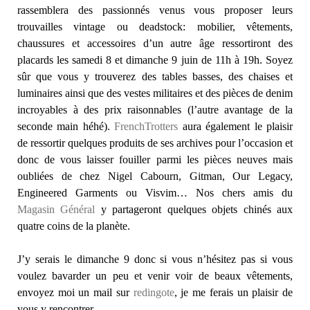
rassemblera des passionnés venus vous proposer leurs
trouvailles vintage ou deadstock: mobilier, vêtements,
chaussures et accessoires d’un autre âge ressortiront des
placards les samedi 8 et dimanche 9 juin de 11h à 19h. Soyez
sûr que vous y trouverez des tables basses, des chaises et
luminaires ainsi que des vestes militaires et des pièces de denim
incroyables à des prix raisonnables (l’autre avantage de la
seconde main héhé).
FrenchTrotters
aura également le plaisir
de ressortir quelques produits de ses archives pour l’occasion et
donc de vous laisser fouiller parmi les pièces neuves mais
oubliées de chez Nigel Cabourn, Gitman, Our Legacy,
Engineered Garments ou Visvim… Nos chers amis du
Magasin Général
y partageront quelques objets chinés aux
quatre coins de la planète.
J’y serais le dimanche 9 donc si vous n’hésitez pas si vous
voulez bavarder un peu et venir voir de beaux vêtements,
envoyez moi un mail sur
redingote
, je me ferais un plaisir de
vous y rencontrer.