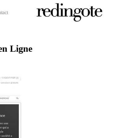
ntact
redingote.
en Ligne