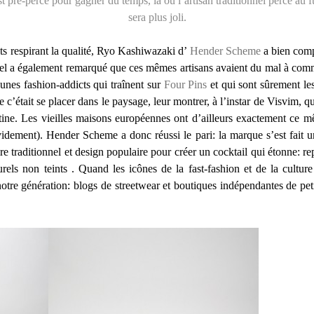
st pré-percé pour gagner du temps, là où l’artisan traditionnel perce au f
sera plus joli.
s respirant la qualité, Ryo Kashiwazaki d’
Hender Scheme
a bien compr
abel a également remarqué que ces mêmes artisans avaient du mal à com
eunes fashion-addicts qui traînent sur
Four Pins
et qui sont sûrement le
c’était se placer dans le paysage, leur montrer, à l’instar de Visvim, qu’
ine. Les vieilles maisons européennes ont d’ailleurs exactement ce mê
idement). Hender Scheme a donc réussi le pari: la marque s’est fait 
ire traditionnel et design populaire pour créer un cocktail qui étonne: 
rels non teints . Quand les icônes de la fast-fashion et de la cultur
à notre génération: blogs de streetwear et boutiques indépendantes de pe