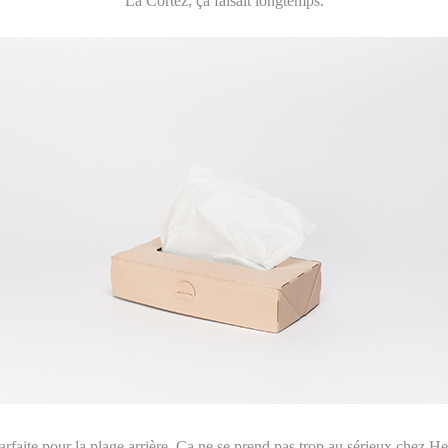
La Cortez, ça faisait longtemps.
arfaite pour la plage arrière. Ça ne se prend pas trop au sérieux che