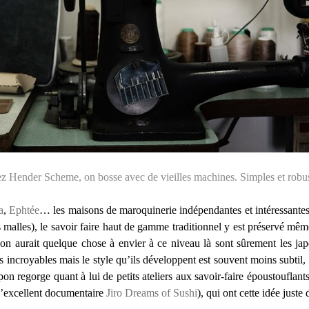
z Hender Scheme, on bosse avec de vieilles machines. Simples et robus
a
,
Ephtée
… les maisons de maroquinerie indépendantes et intéressante
des malles), le savoir faire haut de gamme traditionnel y est préservé m
 on aurait quelque chose à envier à ce niveau là sont sûrement les japo
 incroyables mais le style qu’ils développent est souvent moins subtil, 
on regorge quant à lui de petits ateliers aux savoir-faire époustouflant
 l’excellent documentaire
Jiro Dreams of Sushi
), qui ont cette idée juste