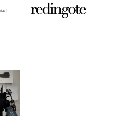
ntact
redingote.