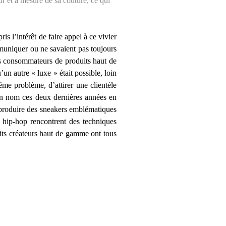
ur et à mesure de sa couture, ce qui
is l’intérêt de faire appel à ce vivier
muniquer ou ne savaient pas toujours
s consommateurs de produits haut de
un autre « luxe » était possible, loin
me problème, d’attirer une clientèle
un nom ces deux dernières années en
reproduire des sneakers emblématiques
e hip-hop rencontrent des techniques
tits créateurs haut de gamme ont tous