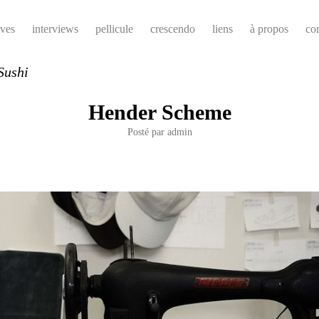
ives
interviews
pellicule
crescendo
liens
à propos
co
Sushi
Hender Scheme
Posté par
admin