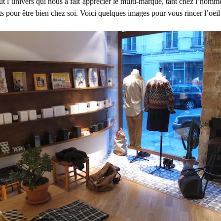
ut l’univers qui nous a fait apprécier le multi-marque, tant chez l’ho
ts pour être bien chez soi. Voici quelques images pour vous rincer l’oeil