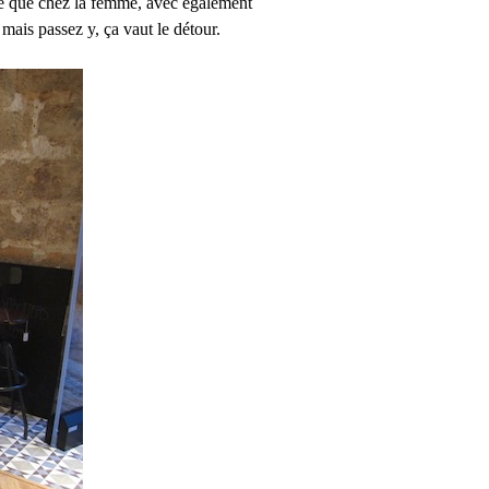
mme que chez la femme, avec également
 mais passez y, ça vaut le détour.