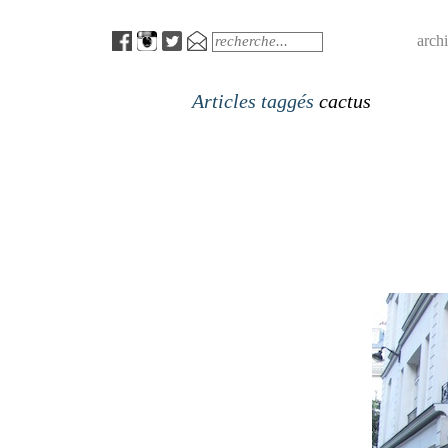
Menu
Search
arch
Articles taggés
cactus