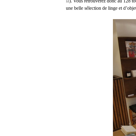
là
). Vous retrouverez donc au 128 to
une belle sélection de linge et d’obje