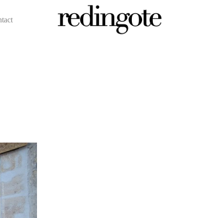
ntact
redingote.