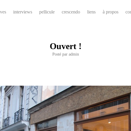
ives
interviews
pellicule
crescendo
liens
à propos
co
Ouvert !
Posté par
admin