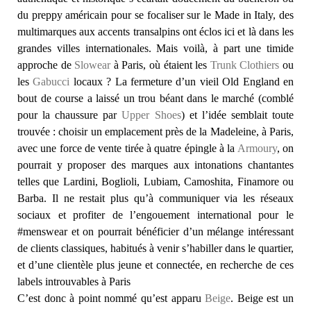
du preppy américain pour se focaliser sur le Made in Italy, des
multimarques aux accents transalpins ont éclos ici et là dans les
grandes villes internationales. Mais voilà, à part une timide
approche de
Slowear
à Paris, où étaient les
Trunk Clothiers
ou
les
Gabucci
locaux ? La fermeture d’un vieil Old England en
bout de course a laissé un trou béant dans le marché (comblé
pour la chaussure par
Upper Shoes
) et l’idée semblait toute
trouvée : choisir un emplacement près de la Madeleine, à Paris,
avec une force de vente tirée à quatre épingle à la
Armoury
, on
pourrait y proposer des marques aux intonations chantantes
telles que Lardini, Boglioli, Lubiam, Camoshita, Finamore ou
Barba. Il ne restait plus qu’à communiquer via les réseaux
sociaux et profiter de l’engouement international pour le
#menswear et on pourrait bénéficier d’un mélange intéressant
de clients classiques, habitués à venir s’habiller dans le quartier,
et d’une clientèle plus jeune et connectée, en recherche de ces
labels introuvables à Paris
C’est donc à point nommé qu’est apparu
Beige
. Beige est un