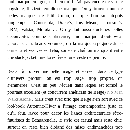
multimarque en ligne, et, bien qu’il n’ait pas encore de vitrine
physique, il vient remplir ce manque. On y trouve donc de
belles marques de Pitti Uomo, ou que l’on suit depuis
longtemps : Camoshita, Drake’s, Inis Meain, Jamieson’s,
LBM, Valstar, Merola … On y fait aussi quelques belles
découvertes comme
Cohérence
, une marque d’outerwear
japonaise aux beaux volumes, ou la marque espagnole
Justo
Gimeno
et ses vestes Teba, sorte de chaînon manquant entre
une slack jacket, une forestière et une veste de peintre.
Restait à trouver une belle image, et souvent dans ce type
d’univers produit, on est trop sage, trop propret, on
s’emmerde. C’est un peu l’écueil dans lequel est tombé le
pourtant excellent (et concurrent américain de Beige)
No Man
Walks Alone
. Mais c’est avec brio que Beige s’en sort avec ce
lookbook Automne-Hiver à l’image contemporaine juste ce
qu’il faut. Avec pour décor les lignes architecturales rétro-
futuristes de Beaugrenelle, le style est casual mais reste chic,
surtout on reste bien éloigné des mises endimanchées trop