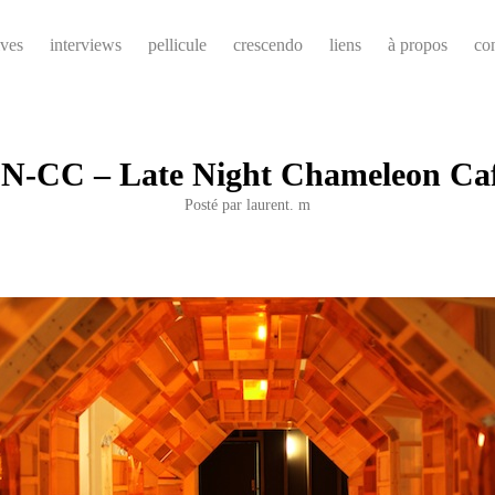
ives
interviews
pellicule
crescendo
liens
à propos
co
N-CC – Late Night Chameleon Ca
Posté par
laurent. m