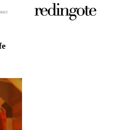
ntact
redingote.
fe