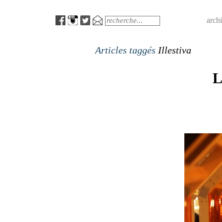
Menu
Search
arch
Articles taggés
Illestiva
L