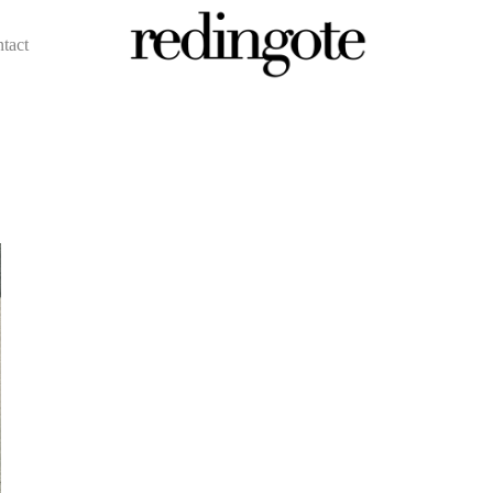
ntact
redingote.