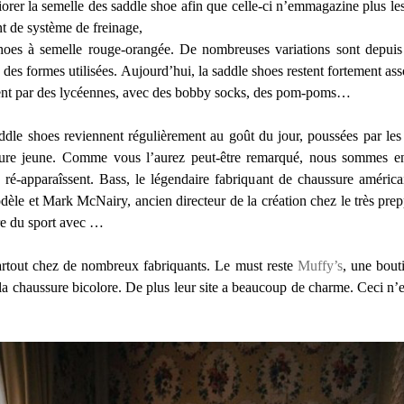
orer la semelle des saddle shoe afin que celle-ci n’emmagazine plus les 
t de système de freinage,
shoes à semelle rouge-orangée. De nombreuses variations sont depuis
des formes utilisées. Aujourd’hui, la saddle shoes restent fortement as
ent par des lycéennes, avec des bobby socks, des pom-poms…
ddle shoes reviennent régulièrement au goût du jour, poussées par les
ture jeune. Comme vous l’aurez peut-être remarqué, nous sommes e
-apparaîssent. Bass, le légendaire fabriquant de chaussure américai
èle et Mark McNairy, ancien directeur de la création chez le très preppy
re du sport avec …
rtout chez de nombreux fabriquants. Le must reste
Muffy’s
, une bout
a chaussure bicolore. De plus leur site a beaucoup de charme. Ceci n’