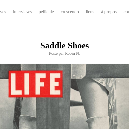
ives
interviews
pellicule
crescendo
liens
à propos
co
Saddle Shoes
Posté par
Robin N.