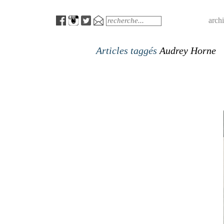
Menu
Search
arch
Articles taggés
Audrey Horne