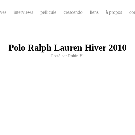
ives
interviews
pellicule
crescendo
liens
à propos
co
Polo Ralph Lauren Hiver 2010
Posté par
Robin H.