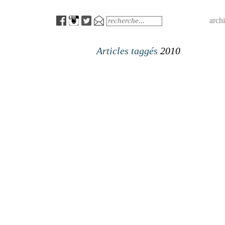
Menu
Search
arch
Articles taggés
2010