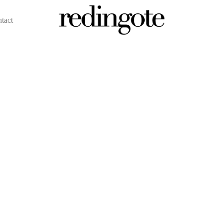
ntact
redingote.