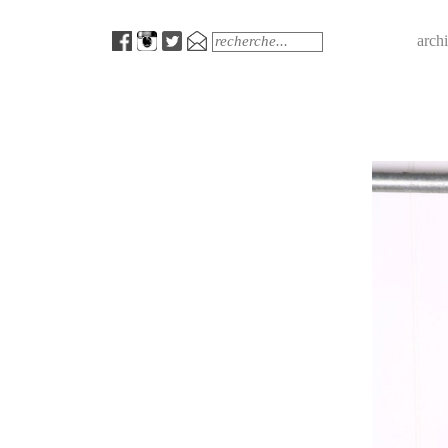
Menu
Search
arch