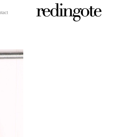
ntact
redingote.