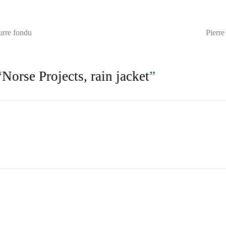
urre fondu
Pierr
“
Norse Projects, rain jacket
”