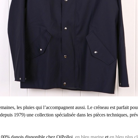
maines, les pluies qui l’accompagnent aussi. Le créneau est parfait po
 depuis 1979) une collection spécialisée dans les pièces techniques, prévu
t 100% danois disponible chez OiPolloi,
en bleu marine
et
en bleu plus cl