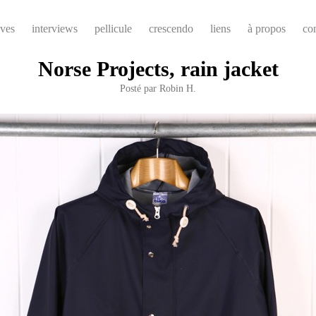
ives
interviews
pellicule
crescendo
liens
à propos
co
Norse Projects, rain jacket
Posté par
Robin H.