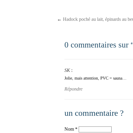
Post navigation
←
Hadock poché au lait, épinards au be
0 commentaires sur 
SK
:
Jolie, mais attention, PVC = sauna…
Répondre
un commentaire ?
Nom
*